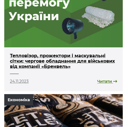
Тепловізор, прожектори і маскувальні
сітки: чергове обладнання для військових
від компанії «Бренвель»
24.11.2023
Читати
Економіка