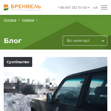
+38 067 332 10 00
UA
Головна
Новини
Блог
Всі категорії
Суспільство