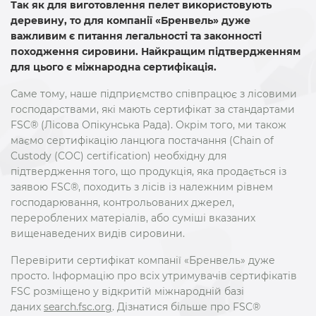
Так як для виготовлення пелет використовують
деревину, то для компанії «Бренвель» дуже
важливим є питання легальності та законності
походження сировини. Найкращим підтвердженням
для цього є міжнародна сертифікація.
Саме тому, наше підприємство співпрацює з лісовими
господарствами, які мають сертифікат за стандартами
FSC® (Лісова Опікунська Рада). Окрім того, ми також
маємо сертифікацію ланцюга постачання (Chain of
Custody (COC) certification) необхідну для
підтвердження того, що продукція, яка продається із
заявою FSC®, походить з лісів із належним рівнем
господарювання, контрольованих джерел,
перероблених матеріалів, або суміші вказаних
вищенаведених видів сировини.
Перевірити сертифікат компанії «Бренвель» дуже
просто. Інформацію про всіх утримувачів сертифікатів
FSC розміщено у відкритій міжнародній базі
даних
search.fsc.org
. Дізнатися більше про FSC®