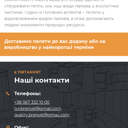
створювати тепло, ніж інші види палива, є екологічно
чистими. І один із головних аспектів – пелети є
відновлюваним видом палива, а отже допомагають
людині економити природні ресурси.
Доставимо пелети до вас додому або на
виробництво у найкоротші терміни
Є ПИТАННЯ?
Наші контакти
Телефоны:
+38 067 332 10 00
tovbrenvel@gmail.com
quality.brenvel@gmail.com
Офис: