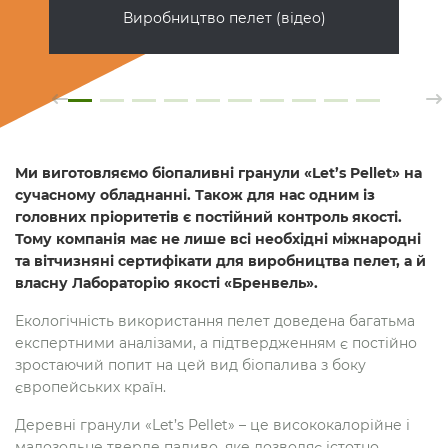
Виробництво пелет (відео)
Ми виготовляємо біопаливні гранули «Let’s Pellet» на
сучасному обладнанні. Також для нас одним із
головних пріоритетів є постійний контроль якості.
Тому компанія має не лише всі необхідні міжнародні
та вітчизняні сертифікати для виробництва пелет, а й
власну Лабораторію якості «Бренвель».
Екологічність використання пелет доведена багатьма
експертними аналізами, а підтвердженням є постійно
зростаючий попит на цей вид біопалива з боку
європейських країн.
Деревні гранули «Let’s Pellet» – це висококалорійне і
малозольне тверде паливо, яке дозволяє істотно