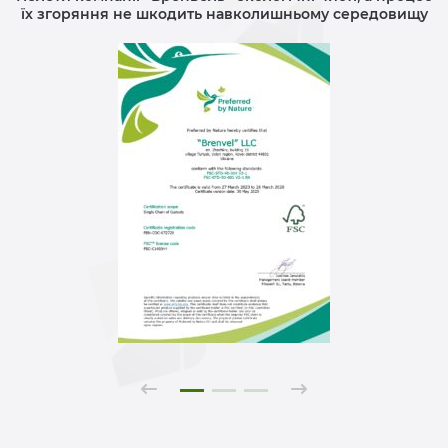
їх згоряння не шкодить навколишньому середовищу