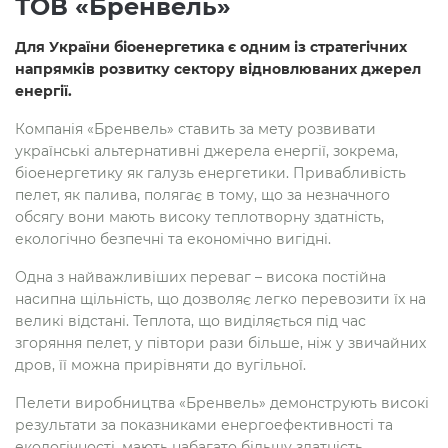
ТОВ «Бренвель»
Для України біоенергетика є одним із стратегічних
напрямків розвитку сектору відновлюваних джерел
енергії.
Компанія «Бренвель» ставить за мету розвивати
українські альтернативні джерела енергії, зокрема,
біоенергетику як галузь енергетики. Привабливість
пелет, як палива, полягає в тому, що за незначного
обсягу вони мають високу теплотворну здатність,
екологічно безпечні та економічно вигідні.
Одна з найважливіших переваг – висока постійна
насипна щільність, що дозволяє легко перевозити їх на
великі відстані. Теплота, що виділяється під час
згоряння пелет, у півтори рази більше, ніж у звичайних
дров, її можна прирівняти до вугільної.
Пелети виробництва «Бренвель» демонструють високі
результати за показниками енергоефективності та
екологічності, мають набагато більшу здатність