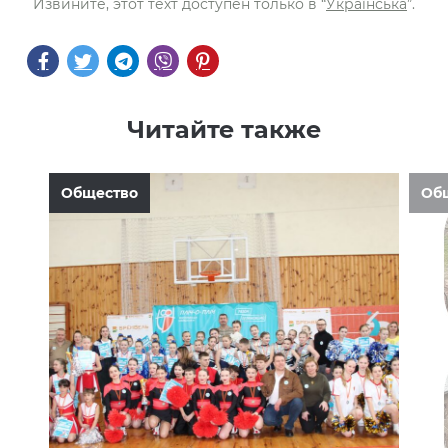
Извините, этот техт доступен только в “
Українська
”.
Читайте также
Общество
Об