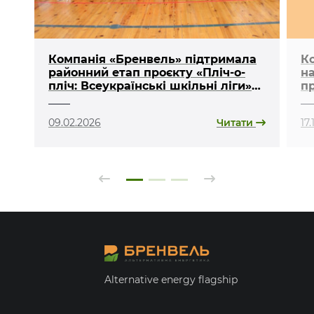
Компанія «Бренвель» підтримала
К
районний етап проєкту «Пліч-о-
н
пліч: Всеукраїнські шкільні ліги»
пр
на Ковельщині
«л
09.02.2026
Читати
17
Alternative energy flagship