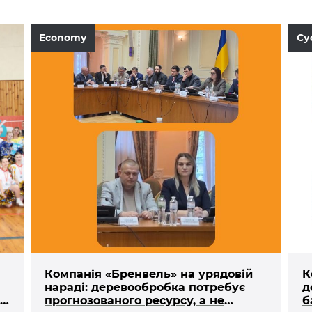
Economy
Су
Компанія «Бренвель» на урядовій
К
нараді: деревообробка потребує
д
на
прогнозованого ресурсу, а не
б