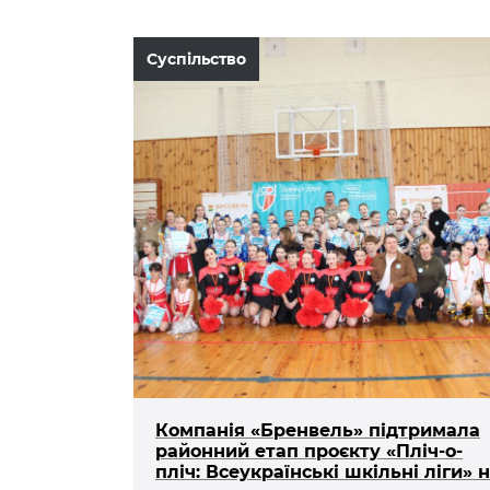
Суспільство
Компанія «Бренвель» підтримала
районний етап проєкту «Пліч-о-
пліч: Всеукраїнські шкільні ліги» 