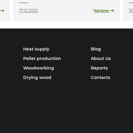
«лотереї»
17.12.2025
Читати
30
Heat supply
Blog
Pellet production
About Us
Woodworking
Reports
Drying wood
Contacts