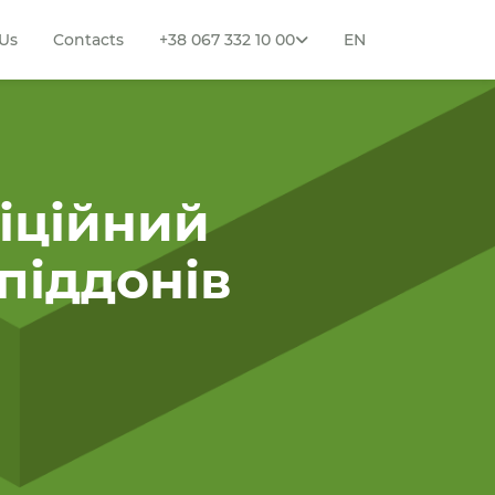
Us
Contacts
+38 067 332 10 00
EN
фіційний
піддонів