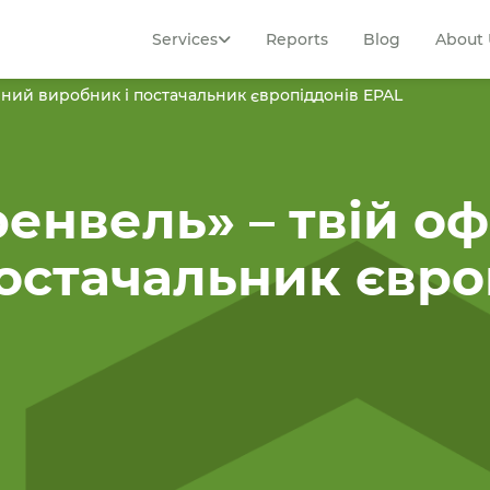
Services
Reports
Blog
About 
йний виробник і постачальник європіддонів EPAL
енвель» – твій о
остачальник євро