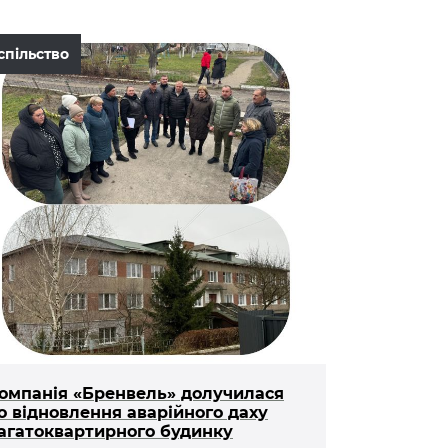
спільство
омпанія «Бренвель» долучилася
о відновлення аварійного даху
агатоквартирного будинку