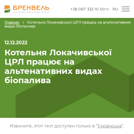
+38 067 332 10 00
RU
Главная
Котельня Локачивської ЦРЛ працює на альтенативних
видах біопалива
12.12.2022
Котельня Локачивської
ЦРЛ працює на
альтенативних видах
біопалива
Извините, этот техт доступен только в “
Українська
”.