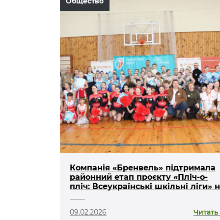
Общество
Компанія «Бренвель» підтримала
районний етап проєкту «Пліч-о-
пліч: Всеукраїнські шкільні ліги» 
Ковельщині
09.02.2026
Читать