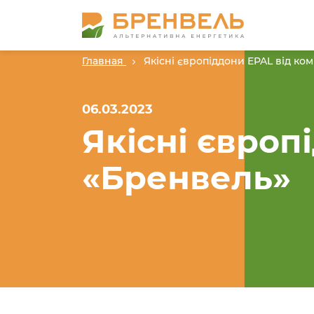
Главная
Якісні європіддони EPAL від ко
06.03.2023
Якісні європ
«Бренвель»