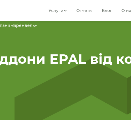
Услуги
Отчеты
Блог
О н
мпанії «Бренвель»
іддони EPAL від к