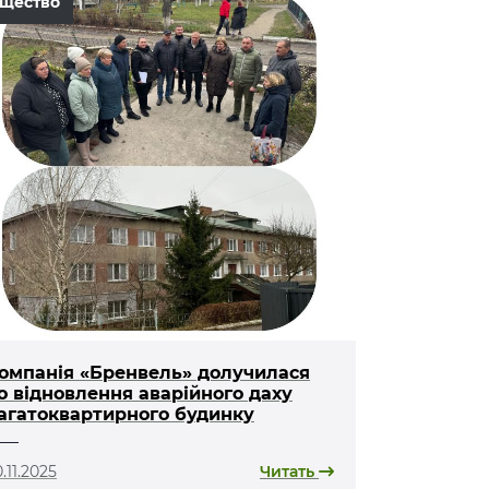
щество
омпанія «Бренвель» долучилася
о відновлення аварійного даху
агатоквартирного будинку
.11.2025
Читать