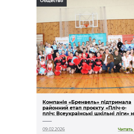
Общество
Компанія «Бренвель» підтримала
районний етап проєкту «Пліч-о-
пліч: Всеукраїнські шкільні ліги» 
Ковельщині
09.02.2026
Читать