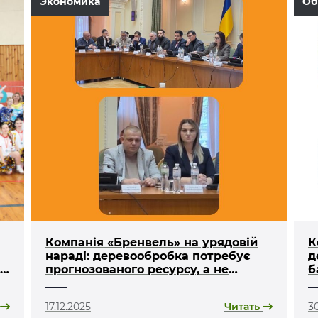
Экономика
Об
Компанія «Бренвель» на урядовій
К
нараді: деревообробка потребує
д
на
прогнозованого ресурсу, а не
б
«лотереї»
17.12.2025
Читать
30