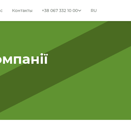
ас
Контакты
+38 067 332 10 00
RU
омпанії