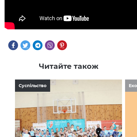
Читайте також
Суспільство
Еко