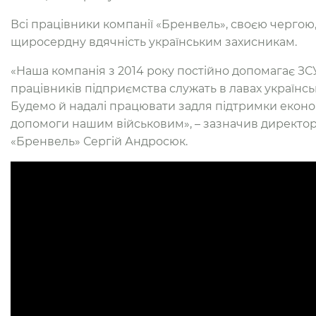
Всі працівники компанії «Бренвель», своєю черго
щиросердну вдячність українським захисникам.
«Наша компанія з 2014 року постійно допомагає ЗС
працівників підприємства служать в лавах українськ
Будемо й надалі працювати задля підтримки економ
допомоги нашим військовим», – зазначив директо
«Бренвель» Сергій Андросюк.