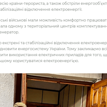
есію країни-терориста, а також обстріли енергооб’єкті
абілізаційні відключення електроенергії.
нські військові мали можливість комфортно працюва
ала одному з територіальний центрів комплектування
енератор.
 екстрені та стабілізаційні відключення електроенерг
дновити енергосистему України. Тому закликаємо всіх
ти використання електричних приладів для того, щ
ьшому користуватися електроенергією.