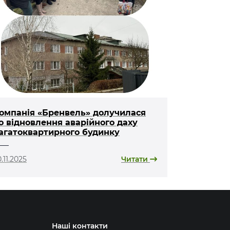
омпанія «Бренвель» долучилася
о відновлення аварійного даху
агатоквартирного будинку
.11.2025
Читати
Наші контакти