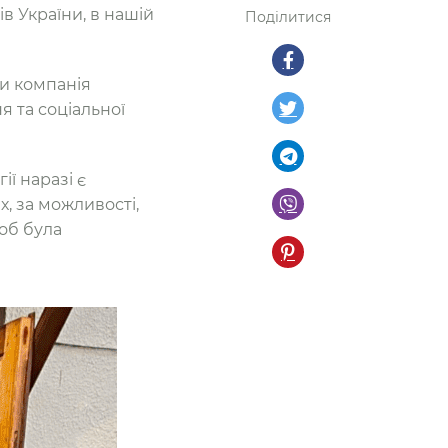
в України, в нашій
Поділитися
ти компанія
 та соціальної
ії наразі є
, за можливості,
об була