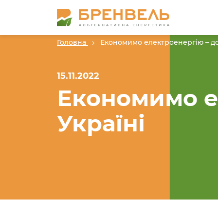
Головна
Економимо електроенергію – до
15.11.2022
Економимо е
Україні