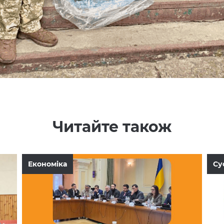
Читайте також
Економіка
Су