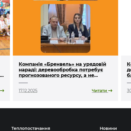
Компанія «Бренвель» на урядовій
К
нараді: деревообробка потребує
д
на
прогнозованого ресурсу, а не
б
«лотереї»
17.12.2025
Читати
30
Теплопостачання
Новини