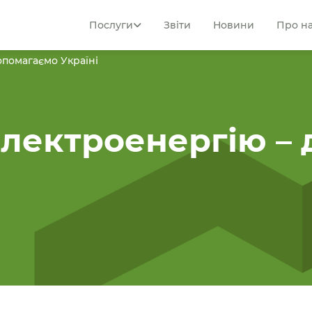
Послуги
Звіти
Новини
Про н
помагаємо Україні
лектроенергію –