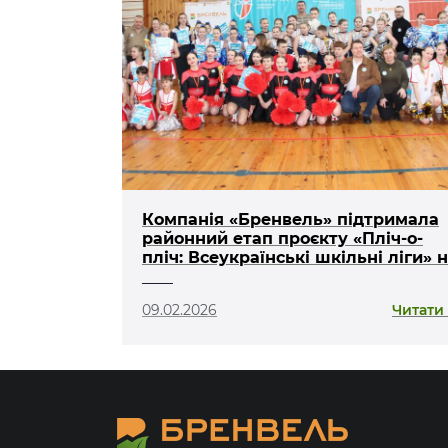
Компанія «Бренвель» підтримала
районний етап проєкту «Пліч-о-
пліч: Всеукраїнські шкільні ліги» 
Ковельщині
09.02.2026
Читати