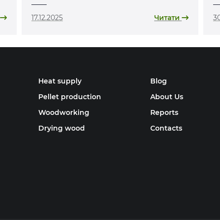
«лотереї»
17.12.2025
Читати
30
Heat supply
Blog
Pellet production
About Us
Woodworking
Reports
Drying wood
Contacts