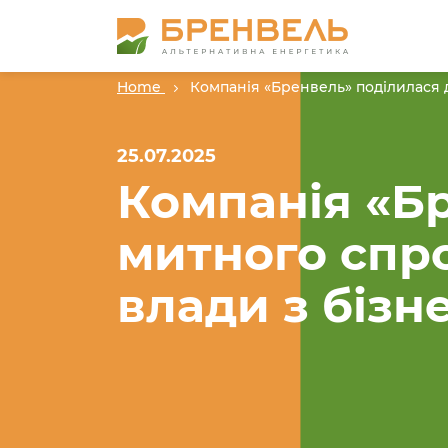
Home
Компанія «Бренвель» поділилася д
25.07.2025
Компанія «Б
митного спро
влади з бізн