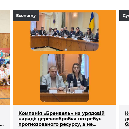
Economy
Су
Компанія «Бренвель» на урядовій
К
нараді: деревообробка потребує
д
на
прогнозованого ресурсу, а не
б