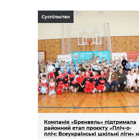
Суспільство
Компанія «Бренвель» підтримала
районний етап проєкту «Пліч-о-
пліч: Всеукраїнські шкільні ліги» 