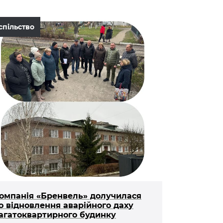
спільство
омпанія «Бренвель» долучилася
о відновлення аварійного даху
агатоквартирного будинку