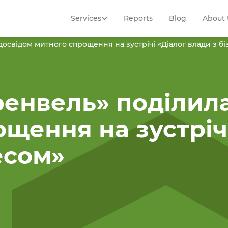
Services
Reports
Blog
About 
освідом митного спрощення на зустрічі «Діалог влади з б
ренвель» поділил
щення на зустріч
есом»