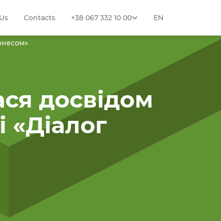
Us
Contacts
+38 067 332 10 00
EN
ізнесом»
ася досвідом
і «Діалог