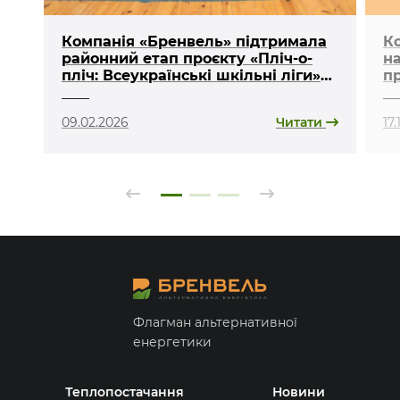
Компанія «Бренвель» підтримала
К
районний етап проєкту «Пліч-о-
н
пліч: Всеукраїнські шкільні ліги»
пр
на Ковельщині
«л
09.02.2026
Читати
17
Флагман альтернативної
енергетики
Теплопостачання
Новини