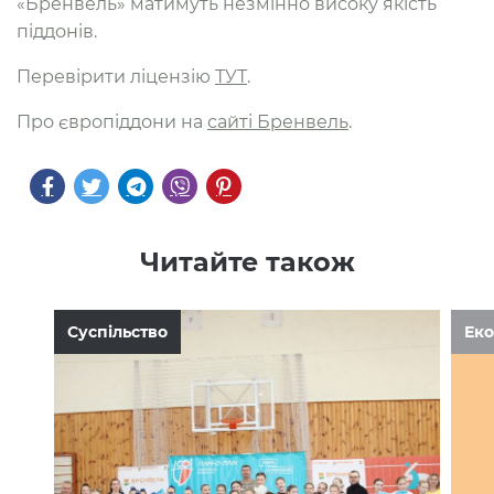
«Бренвель» матимуть незмінно високу якість
піддонів.
Перевірити ліцензію
ТУТ
.
Про європіддони на
сайті Бренвель
.
Читайте також
Суспільство
Еко