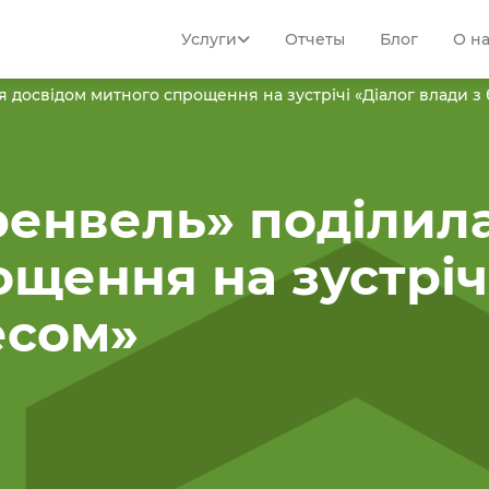
Услуги
Отчеты
Блог
О н
 досвідом митного спрощення на зустрічі «Діалог влади з 
ренвель» поділил
щення на зустріч
есом»