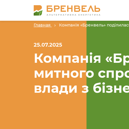
Главная
Компанія «Бренвель» поділилася
25.07.2025
Компанія «Б
митного спро
влади з бізн