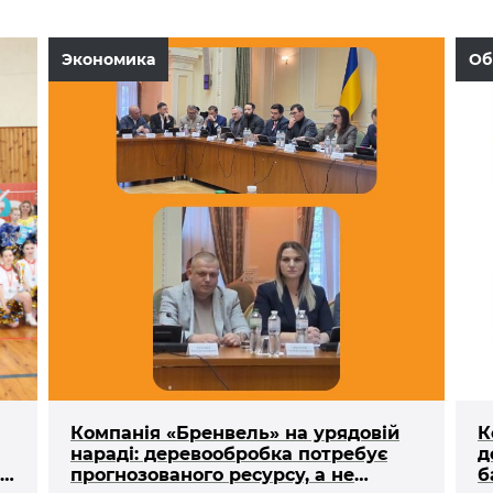
Экономика
Об
Компанія «Бренвель» на урядовій
К
нараді: деревообробка потребує
д
на
прогнозованого ресурсу, а не
б