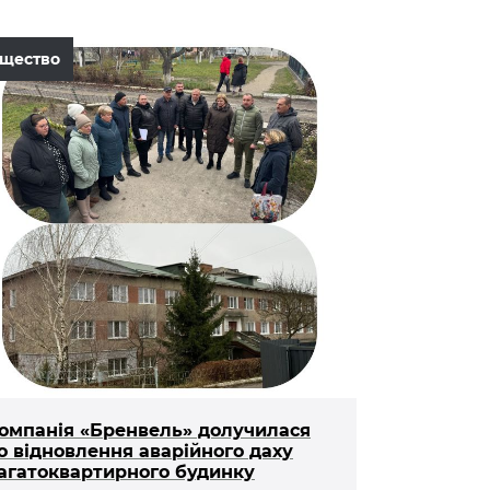
щество
омпанія «Бренвель» долучилася
о відновлення аварійного даху
агатоквартирного будинку