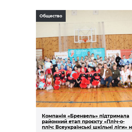
Общество
Компанія «Бренвель» підтримала
районний етап проєкту «Пліч-о-
пліч: Всеукраїнські шкільні ліги» 