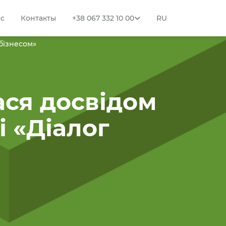
ас
Контакты
+38 067 332 10 00
RU
бізнесом»
ася досвідом
і «Діалог