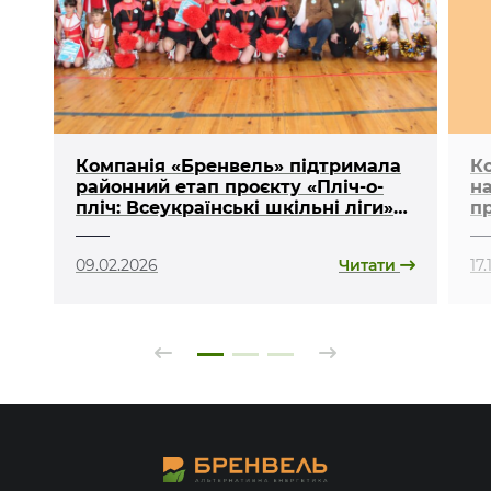
Компанія «Бренвель» підтримала
К
районний етап проєкту «Пліч-о-
н
пліч: Всеукраїнські шкільні ліги»
пр
на Ковельщині
«л
09.02.2026
Читати
17