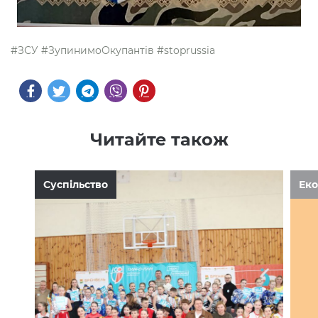
#ЗСУ #ЗупинимоОкупантів #stoprussia
Читайте також
Суспільство
Еко